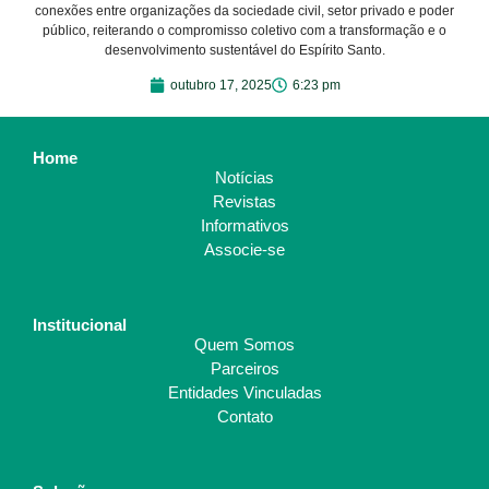
conexões entre organizações da sociedade civil, setor privado e poder
público, reiterando o compromisso coletivo com a transformação e o
desenvolvimento sustentável do Espírito Santo.
outubro 17, 2025
6:23 pm
Home
Notícias
Revistas
Informativos
Associe-se
Institucional
Quem Somos
Parceiros
Entidades Vinculadas
Contato