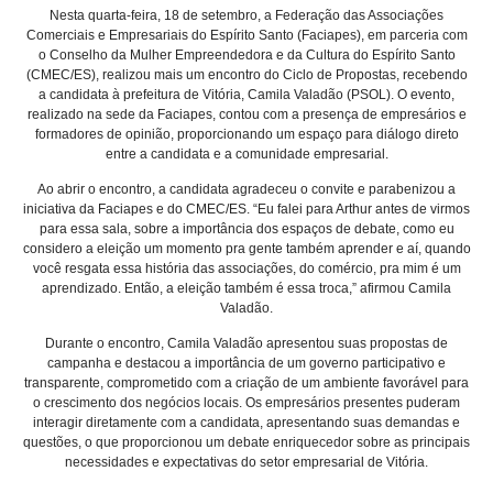
Nesta quarta-feira, 18 de setembro, a Federação das Associações
Comerciais e Empresariais do Espírito Santo (Faciapes), em parceria com
o Conselho da Mulher Empreendedora e da Cultura do Espírito Santo
(CMEC/ES), realizou mais um encontro do Ciclo de Propostas, recebendo
a candidata à prefeitura de Vitória, Camila Valadão (PSOL). O evento,
realizado na sede da Faciapes, contou com a presença de empresários e
formadores de opinião, proporcionando um espaço para diálogo direto
entre a candidata e a comunidade empresarial.
Ao abrir o encontro, a candidata agradeceu o convite e parabenizou a
iniciativa da Faciapes e do CMEC/ES. “Eu falei para Arthur antes de virmos
para essa sala, sobre a importância dos espaços de debate, como eu
considero a eleição um momento pra gente também aprender e aí, quando
você resgata essa história das associações, do comércio, pra mim é um
aprendizado. Então, a eleição também é essa troca,” afirmou Camila
Valadão.
Durante o encontro, Camila Valadão apresentou suas propostas de
campanha e destacou a importância de um governo participativo e
transparente, comprometido com a criação de um ambiente favorável para
o crescimento dos negócios locais. Os empresários presentes puderam
interagir diretamente com a candidata, apresentando suas demandas e
questões, o que proporcionou um debate enriquecedor sobre as principais
necessidades e expectativas do setor empresarial de Vitória.