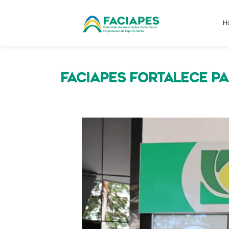
H
FACIAPES fortalece p